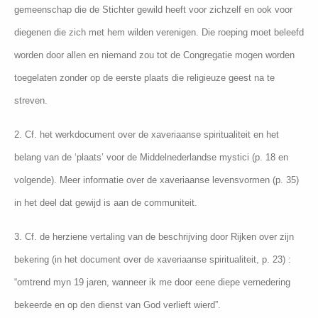
gemeenschap die de Stichter gewild heeft voor zichzelf en ook voor
diegenen die zich met hem wilden verenigen. Die roeping moet beleefd
worden door allen en niemand zou tot de Congregatie mogen worden
toegelaten zonder op de eerste plaats die religieuze geest na te
streven.
2. Cf. het werkdocument over de xaveriaanse spiritualiteit en het
belang van de ‘plaats’ voor de Middelnederlandse mystici (p. 18 en
volgende). Meer informatie over de xaveriaanse levensvormen (p. 35)
in het deel dat gewijd is aan de communiteit.
3. Cf. de herziene vertaling van de beschrijving door Rijken over zijn
bekering (in het document over de xaveriaanse spiritualiteit, p. 23) :
“omtrend myn 19 jaren, wanneer ik me door eene diepe vernedering
bekeerde en op den dienst van God verlieft wierd”.