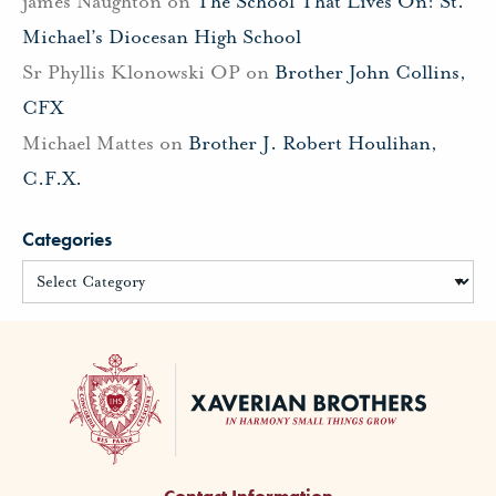
james Naughton
on
The School That Lives On: St.
Michael’s Diocesan High School
Sr Phyllis Klonowski OP
on
Brother John Collins,
CFX
Michael Mattes
on
Brother J. Robert Houlihan,
C.F.X.
Categories