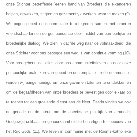
onze Stichter betreffende ‘eenen band van Broeders die elkanderen
helpen, opwekken, stigten en gezamentlyk werken’ waar te maken (9).
Wij pogen gebed en contemplatie te integreren samen met groei in
vriendschap binnen de gemeenschap door middel van een eerlijke en
broederlijke dialoog. We zien in dat ‘de weg naar de volmaaktheid’ die
onze Stichter voor ons beoogde een weg is van continue vorming (10).
Voor ons gebeurt dat alles door ons communiteitsleven en door onze
persoonlijke praktijken van gebed en contemplatie. In de communiteit
worden wij aangemoedigd om onze gaven en talenten te ontdekken en
om de begaafdheden van onze broeders te bevestigen door elkaar op
te roepen tot een groeiende dienst aan de Heer. Daarin vinden we ook
de genade en de steun om de ascetische praktijk van armoede,
Godgewijd celibaat en gehoorzaamheid te behartigen ter opbouw van
het Rijk Gods (11). We leven in communie met de Rooms-katholieke