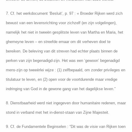
7. Cf. het werkdocument ‘Besluit’, p. 97 : « Broeder Rijken werd zich
bewust van een levensrichting voor zichzelf (en zijn volgelingen),
namelijk het niet in tweeën gesplitste leven van Martha en Maria, het
ghemeyne leven – en streefde ernaar om dit verheven doel te
bereiken. De beleving van dit streven had echter plaats binnen de
perken van zijn begenadigd-zijn. Het was een ‘gewoon’ begenadigd
mens-zijn op tweeërlei wijze : (1) zelfbepaald, om zonder privileges en
titulatuur te leven, en (2) open voor de voortdurende maar vredige
indringing van God in de gewone gang van het dagelijkse leven.”
8. Dienstbaarheid werd niet ingegeven door humanitaire redenen, maar
stond in verband met het in-dienst-staan van Zijne Majesteit.
9. Cf. de Fundamentele Beginselen : “Dit was de visie van Rijken toen