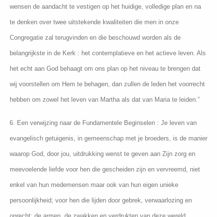
wensen de aandacht te vestigen op het huidige, volledige plan en na
te denken over twee uitstekende kwaliteiten die men in onze
Congregatie zal terugvinden en die beschouwd worden als de
belangrijkste in de Kerk : het contemplatieve en het actieve leven. Als
het echt aan God behaagt om ons plan op het niveau te brengen dat
wij voorstellen om Hem te behagen, dan zullen de leden het voorrecht
hebben om zowel het leven van Martha als dat van Maria te leiden.”
6. Een verwijzing naar de Fundamentele Beginselen : Je leven van
evangelisch getuigenis, in gemeenschap met je broeders, is de manier
waarop God, door jou, uitdrukking wenst te geven aan Zijn zorg en
meevoelende liefde voor hen die gescheiden zijn en vervreemd, niet
enkel van hun medemensen maar ook van hun eigen unieke
persoonlijkheid; voor hen die lijden door gebrek, verwaarlozing en
onrecht: de armen, de zwakken en verdrukten van deze wereld.