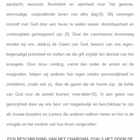
aandacht, eenvoud, flexibiliteit en openheid voor ‘het gewone,
eenvoudige, onopvallende leven van elke dag’(4). Wij verenigen
onszelf met God door een leven te leiden waarin dienstbaarheid en
contemplatie geïntegreerd zijn (5). Door die xaveriaanse levensweg
worden wij ons, dankzij de Geest van God, bewust van ons eigen,
begenadigd potentieel en stellen we die gift vrijelijk ten dienste van het
evangelie. Door onze zending, vooral dan onder de armen en de
marginalen, helpen wij anderen hun eigen unieke persoonlijkheid te
ontdekken, zodat ook zij, door de gaven die de hunne zijn, de liefde
van God voor de wereld kunnen ‘mee-delen’(6). In een geest van
gastvrijheid doen wij ons best om toegankelijk en beschikbaar te zijn
als trouwe broeders en zusters die anderen welkom heten en hen in de
vreugde en het verdriet van hun leven vergezellen.
EEN BESCHRIJVING VAN HET CHARISMA ZOALS HET DOOR DE